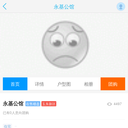
永基公馆
首页
详情
户型图
相册
团购
永基公馆
4497
在售楼盘
玉东新区
已有0人意向团购
住宅