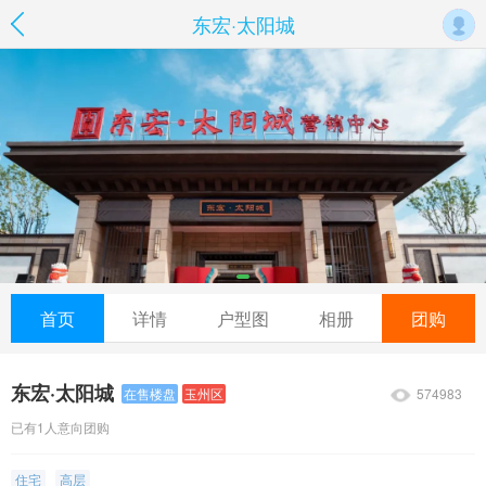
东宏·太阳城
首页
详情
户型图
相册
团购
东宏·太阳城
574983
在售楼盘
玉州区
已有1人意向团购
住宅
高层