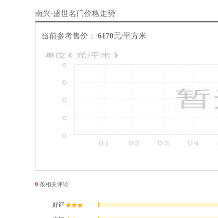
南兴·盛世名门价格走势
当前参考售价：
6170
元/平方米
0
条
相关评论