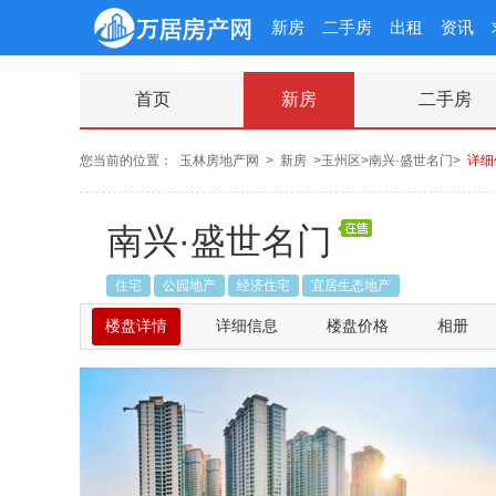
新房
二手房
出租
资讯
首页
新房
二手房
您当前的位置：
玉林房地产网
>
新房
>玉州区>南兴·盛世名门>
详细
南兴·盛世名门
住宅
公园地产
经济住宅
宜居生态地产
楼盘详情
详细信息
楼盘价格
相册