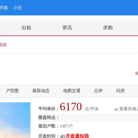
求购
小区
出租
资讯
求购
信息
0
户型图
最新动态
地图交通
点评
问房
6170
平均单价：
元/平米
查看价格
楼盘特点：
规划户数：
1467户
开盘通知我
开盘时间：