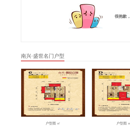
很抱歉
南兴·盛世名门户型
户型图
㎡
户型图