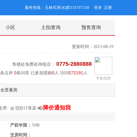
服务热线：玉林买房QQ群333767338
登录
注册
/
小区
土拍查询
预售查询
更新时间：2023-08-19
0775-2880888
售楼处免费咨询电话：
条点评
0
条问答 已参加团购
0
人 访问
572191
人
手机找房
全景看房
降价通知我
走势
贷款计算器
产权年限：
70年
交房时间：