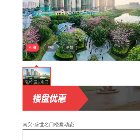
相册
户型
全景
南兴·盛世名门
南兴·盛世名门楼盘动态