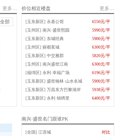
更多…
价位相近楼盘
更多…
全部
[玉东新区]
永基公馆
6550元/平
[玉州区]
南兴·盛世熙园
5990元/平
[玉东新区]
东城经典
5900元/平
[玉州区]
丽都茗城
6300元/平
[玉东新区]
中交雅郡
5820元/平
[玉州区]
南兴盛世江南
6300元/平
[福绵区]
永利·幸福广场
6196元/平
[玉东新区]
盛世翰林·山水名城
5900元/平
[玉东新区]
万昌东方巴黎湖岸
5938元/平
[玉东新区]
永利·锦绣里
6400元/平
南兴·盛世名门跟谁PK
[全国]
江语城
对比