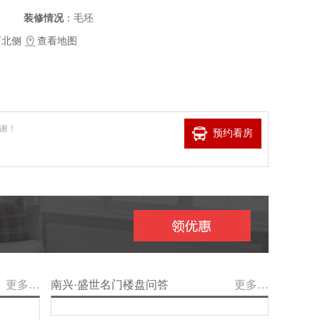
装修情况
：毛坯
西北侧
查看地图
谢！
预约看房
更多…
南兴·盛世名门楼盘问答
更多…