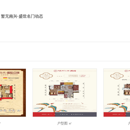
，暂无南兴·盛世名门动态
㎡
户型图
㎡