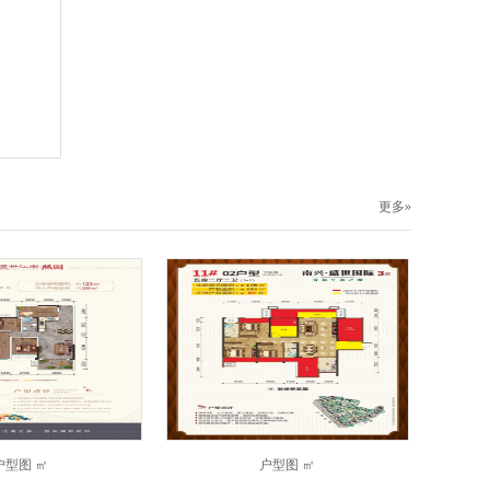
更多»
户型图
㎡
户型图
㎡