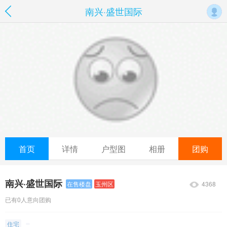
南兴·盛世国际
首页
详情
户型图
相册
团购
南兴·盛世国际
4368
在售楼盘
玉州区
已有0人意向团购
住宅