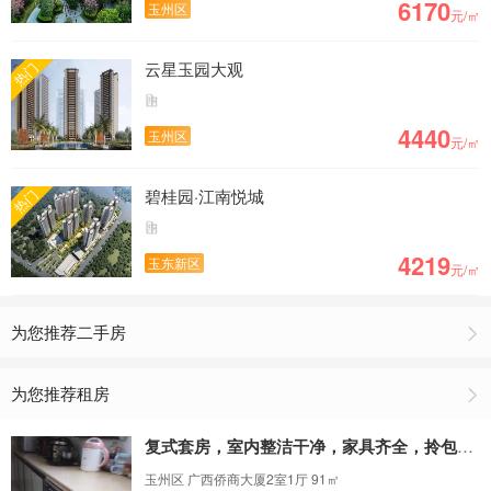
6170
玉州区
元/㎡
最新房价出炉，玉林房价为5407元/㎡
云星玉园大观
热门
4440
玉州区
元/㎡
碧桂园·江南悦城
热门
4219
玉东新区
元/㎡
为您推荐二手房
为您推荐租房
复式套房，室内整洁干净，家具齐全，拎包入住
玉州区 广西侨商大厦2室1厅 91㎡