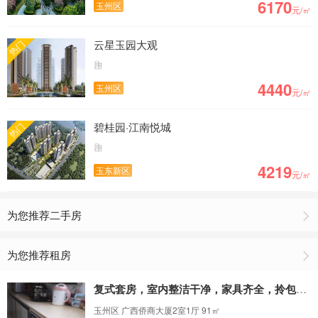
6170
玉州区
元/㎡
云星玉园大观
热门
4440
玉州区
元/㎡
碧桂园·江南悦城
热门
4219
玉东新区
元/㎡
为您推荐二手房
为您推荐租房
复式套房，室内整洁干净，家具齐全，拎包入住
玉州区 广西侨商大厦2室1厅 91㎡