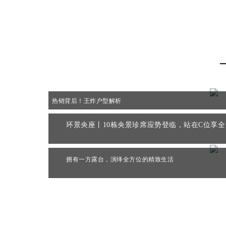
热销背后！王炸户型解析
环景央座丨10栋央景珍席应势登临，站在C位享
拥有一方露台，演绎全方位的精致生活