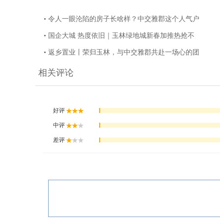
• 令人一眼沦陷的房子长啥样？中交雅郡这个人气户
• 国企大城 热度依旧｜玉林绿地城新春加推热抢不
• 返乡置业丨荣归玉林，与中交雅郡共赴一场心的团
相关评论