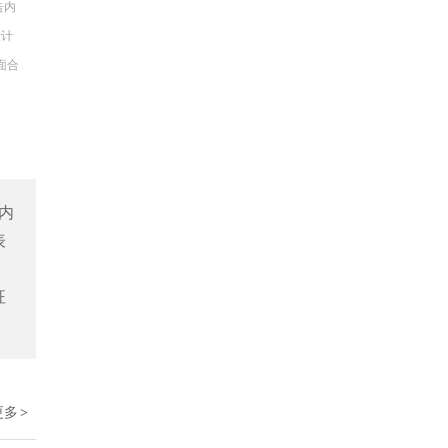
告内
设计
面合
内
表
征
更多
>