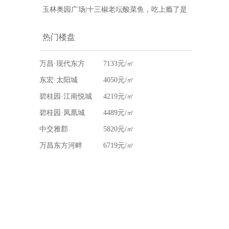
运女神盯上了，赶紧再抽一次！
玉林奥园广场|十三椒老坛酸菜鱼，吃上瘾了是
怎么回事？
热门楼盘
万昌·现代东方
7133元/㎡
东宏·太阳城
4050元/㎡
碧桂园·江南悦城
4219元/㎡
碧桂园·凤凰城
4489元/㎡
中交雅郡
5820元/㎡
万昌东方河畔
6719元/㎡