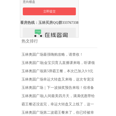
意向楼盘
看房热线：玉林买房QQ群333767338
热文排行
玉林奥园广场最强嗨购攻略，请查收！
玉林奥园广场|金宝贝育儿直播课来咯，听课领
好礼，快来学习吧！
玉林奥园广场第5弹霸王餐，本次已加入9.9元
豪华牛排啦！
玉林奥园广场幸运大转盘又来咯，这次专宠没
中奖的，赶紧抽！！
玉林奥园广场｜下一波抽奖预告来啦！你准备
好了吗？
玉林奥园广场|人间最美四月天，满满优惠带给
你！
霸王餐还没送完，幸运大转盘又上线了，这一
次人人有份！
玉林奥园广场第二波霸王餐来了，你已经被幸