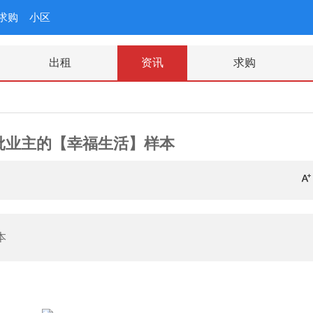
求购
小区
出租
资讯
求购
首批业主的【幸福生活】样本
本