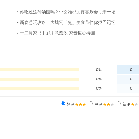
• 你吃过这种汤圆吗？中交雅郡元宵喜乐会，来一场
• 新春游玩攻略｜大城宏「兔」美食节伴你找回记忆
• 十二月家书丨岁末意蕴浓 家音暖心待启