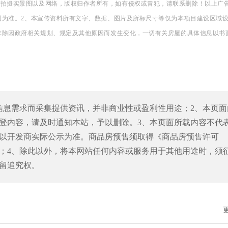
场拍摄实景图以及网络，版权归作者所有，如有侵权或冒犯，请联系删除！
以上广
同为准。
2、本宣传资料所有文字、数据、图片及所标尺寸等仅为本项目建设区域
排除因政府相关规划、规定及其他原因而发生变化，一切有关房屋的具体信息以书
信息需求而采集提供资讯，并非商业性或盈利性用途；2、本页面
登内容，请及时通知本站，予以删除。3、本页面所载内容不代
以开发商实际公示为准。商品房预售须取得《商品房预售许可
；4、除此以外，将本网站任何内容或服务用于其他用途时，须
留追究权。