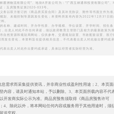
玉林通洲物流有限公司”、地块A开发公司为：“广西玉林通和投资有限公司”、
：玉房预售证第2020-033号。
利义务以双方签订的《商品房买卖合同》及其补充协议、附件等书面文件为准
划、未能控制等原因发生变化；本资料所发布内容为2022年12月31日前
资料。
校的名称、建成时间、开办学性质、办学规模、学位设置、开学时间、招生条
能，出卖人对此不作任何承诺，须以政府教育主管部门及校方的最新政策为
林市自然资源和规划局网站，仅供参考。交通规划设置、市政配套设置、医疗
因而发生变化，本资料旨在提供相关信息，不代表着出卖人对此做出要约或
不代表出卖人对此作出要约或承诺，具体以经营者实际经营为准。
信息需求而采集提供资讯，并非商业性或盈利性用途；2、本页面
登内容，请及时通知本站，予以删除。3、本页面所载内容不代
以开发商实际公示为准。商品房预售须取得《商品房预售许可
；4、除此以外，将本网站任何内容或服务用于其他用途时，须
留追究权。