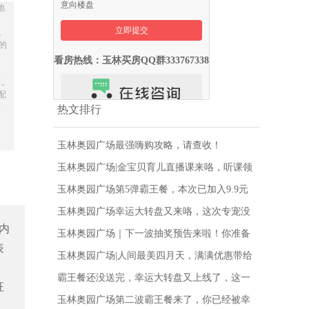
意向楼盘
地
。
的
看房热线：玉林买房QQ群333767338
准。
配
承
热文排行
玉林奥园广场最强嗨购攻略，请查收！
玉林奥园广场|金宝贝育儿直播课来咯，听课领
好礼，快来学习吧！
玉林奥园广场第5弹霸王餐，本次已加入9.9元
豪华牛排啦！
玉林奥园广场幸运大转盘又来咯，这次专宠没
内
中奖的，赶紧抽！！
玉林奥园广场｜下一波抽奖预告来啦！你准备
表
好了吗？
玉林奥园广场|人间最美四月天，满满优惠带给
你！
霸王餐还没送完，幸运大转盘又上线了，这一
征
次人人有份！
玉林奥园广场第二波霸王餐来了，你已经被幸