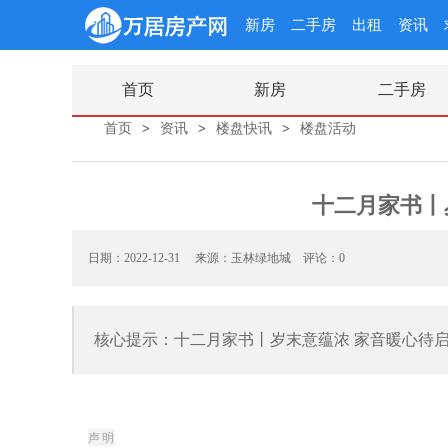
新房
二手房
出租
资讯
首页
新房
二手房
首页
>
资讯
>
楼盘快讯
>
楼盘活动
十二月家书丨
日期：2022-12-31 来源：玉林绿地城
评论：0
核心提示：十二月家书丨岁末意蕴浓 家音暖心待
声
明