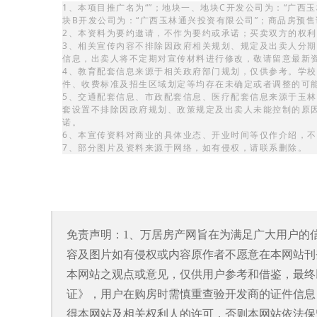
1、本项目推广名为“”；地块一、地块C开发公司为：“广西
块B开发公司为：“广西玉林通兴投资有限公司”；商品房预售证
2、本资料为要约邀请，不作为要约或承诺；买卖双方的权
3、相关宣传内容不排除因政府相关规划、规定及出卖人分期规
信息，出卖人将不定期对宣传材料进行修改，敬请留意最新
4、教育配套信息来源于相关政府部门规划，仅供参考。学
件、收费标准及招生区域划定等均存在未确定或者调整的可
5、交通配套信息、市政配套信息、医疗配套信息来源于玉
套设置不排除因政府规划、政策规定及出卖人未能控制的原
诺。
6、本宣传资料对商业的具体业态、开业时间等仅作介绍，
7、部分图片及资料来源于网络，如有侵权，请联系删除。
免责声明：1、万居房产网旨在为满足广大用户的
容及图片如有侵权或内容原作者不愿意在本网站刊
本网站之观点或意见，仅供用户参考和借鉴，最终
证》，用户在购房时需慎重查验开发商的证件信息
得本网站及相关权利人的许可，否则本网站依法保