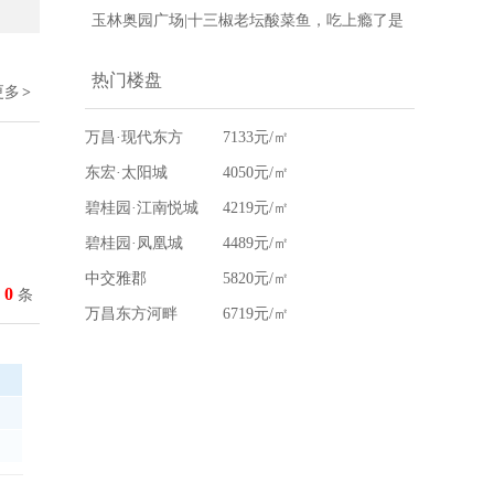
运女神盯上了，赶紧再抽一次！
玉林奥园广场|十三椒老坛酸菜鱼，吃上瘾了是
怎么回事？
热门楼盘
更多
>
万昌·现代东方
7133元/㎡
东宏·太阳城
4050元/㎡
碧桂园·江南悦城
4219元/㎡
碧桂园·凤凰城
4489元/㎡
中交雅郡
5820元/㎡
0
条
万昌东方河畔
6719元/㎡