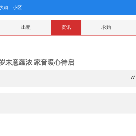
求购
小区
出租
资讯
求购
岁末意蕴浓 家音暖心待启
启