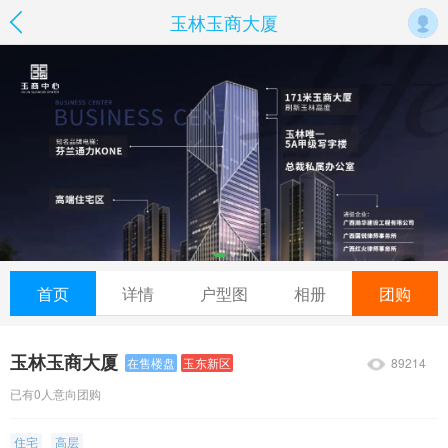
玉林玉商大厦
首页
详情
户型图
相册
团购
玉林玉商大厦
89214
在售楼盘
玉东新区
已有0人意向团购
住宅
高层