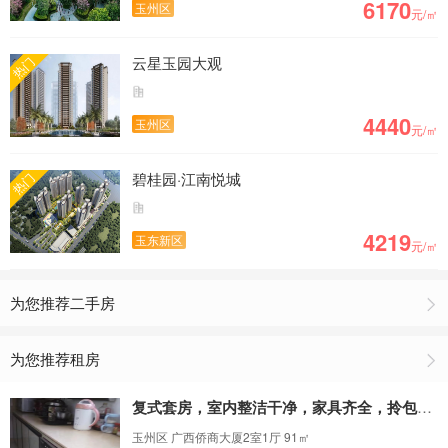
6170
玉州区
元/㎡
云星玉园大观
热门
4440
玉州区
元/㎡
碧桂园·江南悦城
热门
4219
玉东新区
元/㎡
为您推荐二手房
为您推荐租房
复式套房，室内整洁干净，家具齐全，拎包入住
玉州区 广西侨商大厦2室1厅 91㎡