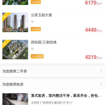
6170
玉州区
元/㎡
云星玉园大观
热门
4440
玉州区
元/㎡
碧桂园·江南悦城
热门
4219
玉东新区
元/㎡
为您推荐二手房
为您推荐租房
复式套房，室内整洁干净，家具齐全，拎包入住
玉州区 广西侨商大厦2室1厅 91㎡