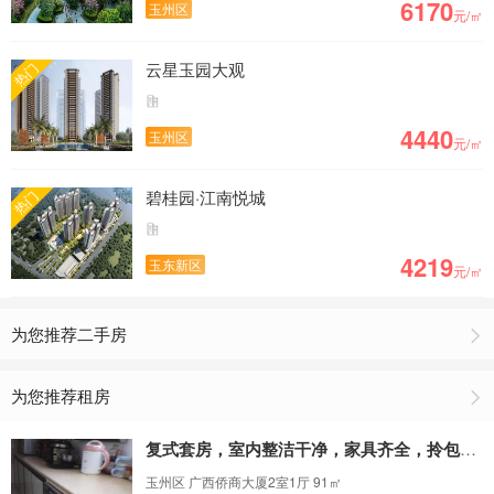
6170
玉州区
元/㎡
最新房价出炉，玉林房价为5407元/㎡
云星玉园大观
热门
4440
玉州区
元/㎡
碧桂园·江南悦城
热门
4219
玉东新区
元/㎡
为您推荐二手房
为您推荐租房
复式套房，室内整洁干净，家具齐全，拎包入住
玉州区 广西侨商大厦2室1厅 91㎡