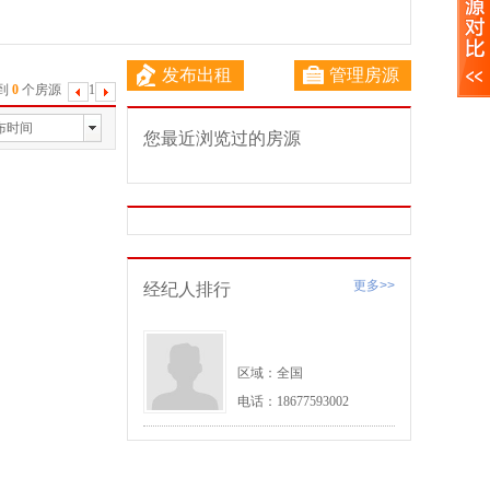
发布出租
管理房源
到
0
个房源
1
下
一
布时间
您最近浏览过的房源
页
更多>>
经纪人排行
区域：全国
电话：18677593002