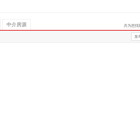
中介房源
共为您找
发