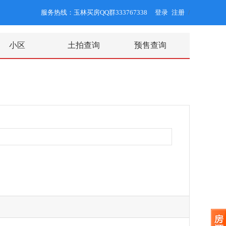
服务热线：玉林买房QQ群333767338
登录
注册
/
小区
土拍查询
预售查询