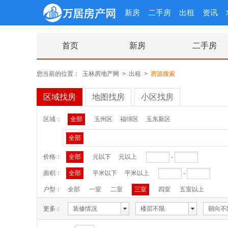
新房
二手房
出租
资讯
首页
新房
二手房
您当前的位置：
玉林房地产网
>
出租
>
房源搜索
区域找房
地图找房
小区找房
区域：
全部
玉州区
福绵区
玉东新区
全部
价格：
全部
元以下
元以上
-
面积：
全部
平米以下
平米以上
-
户型：
全部
一室
二室
三室
四室
五室以上
更多：
装修情况
楼层不限
朝向不