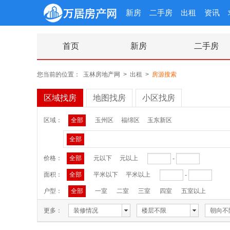
新房
二手房
出租
资讯
首页
新房
二手房
您当前的位置：
玉林房地产网
>
出租
>
房源搜索
区域找房
地图找房
小区找房
区域：
全部
玉州区
福绵区
玉东新区
全部
价格：
全部
元以下
元以上
-
面积：
全部
平米以下
平米以上
-
户型：
全部
一室
二室
三室
四室
五室以上
更多：
装修情况
楼层不限
朝向不