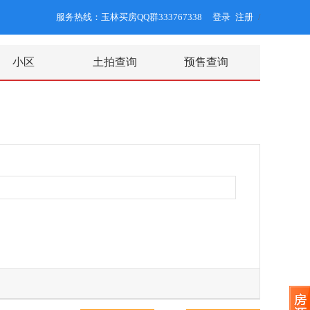
服务热线：玉林买房QQ群333767338
登录
注册
/
小区
土拍查询
预售查询