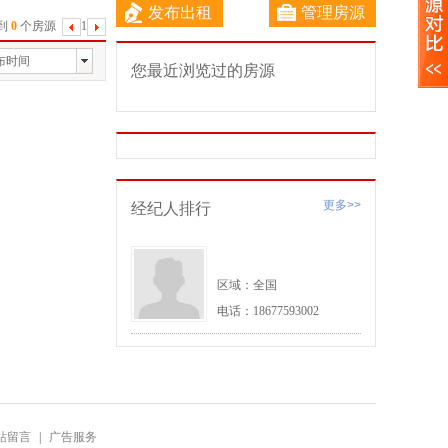
发布出租
管理房源
到
0
个房源
1
下
一
布时间
您最近浏览过的房源
页
更多>>
经纪人排行
区域：全国
电话：18677593002
站留言
|
广告服务