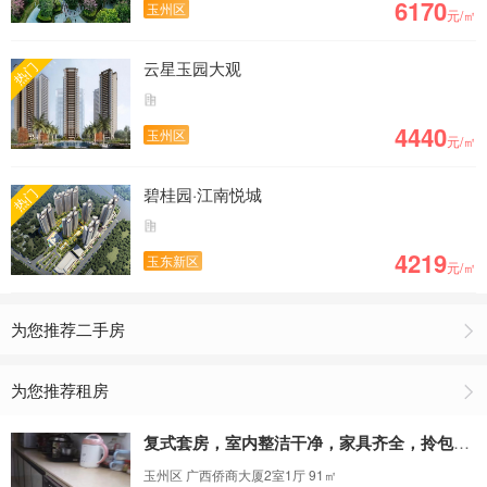
6170
玉州区
元/㎡
云星玉园大观
热门
4440
玉州区
元/㎡
碧桂园·江南悦城
热门
4219
玉东新区
元/㎡
为您推荐二手房
为您推荐租房
复式套房，室内整洁干净，家具齐全，拎包入住
玉州区 广西侨商大厦2室1厅 91㎡