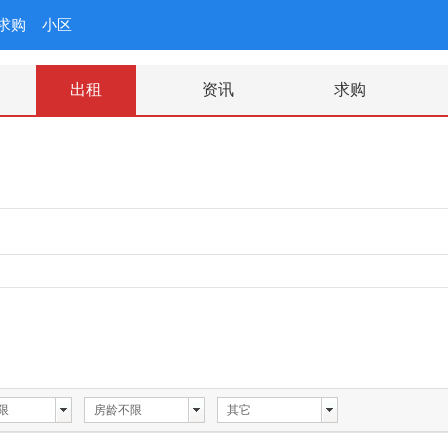
求购
小区
出租
资讯
求购
限
房龄不限
其它