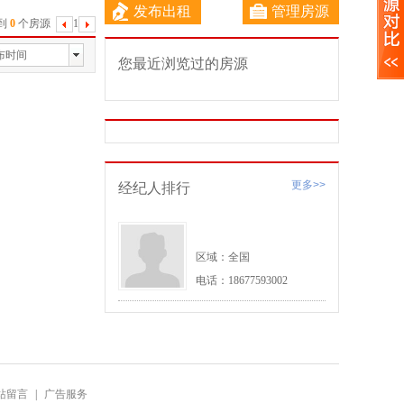
发布出租
管理房源
到
0
个房源
1
下
一
布时间
您最近浏览过的房源
页
更多>>
经纪人排行
区域：全国
电话：18677593002
站留言
|
广告服务