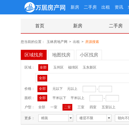
新房
二手房
出租
资讯
首页
新房
二手房
您当前的位置：
玉林房地产网
>
出租
>
房源搜索
区域找房
地图找房
小区找房
区域：
全部
玉州区
福绵区
玉东新区
全部
价格：
全部
元以下
元以上
-
面积：
全部
平米以下
平米以上
-
户型：
全部
一室
二室
三室
四室
五室以上
更多：
精装
楼层不限
朝向不