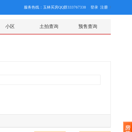
服务热线：玉林买房QQ群333767338
登录
注册
/
小区
土拍查询
预售查询