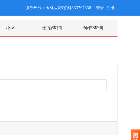
服务热线：玉林买房QQ群333767338
登录
注册
/
小区
土拍查询
预售查询