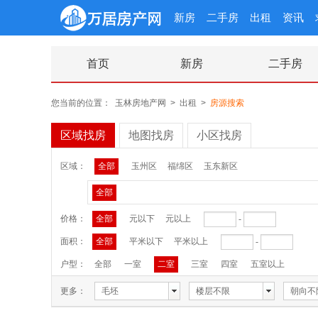
新房
二手房
出租
资讯
首页
新房
二手房
您当前的位置：
玉林房地产网
>
出租
>
房源搜索
区域找房
地图找房
小区找房
区域：
全部
玉州区
福绵区
玉东新区
全部
价格：
全部
元以下
元以上
-
面积：
全部
平米以下
平米以上
-
户型：
全部
一室
二室
三室
四室
五室以上
更多：
毛坯
楼层不限
朝向不