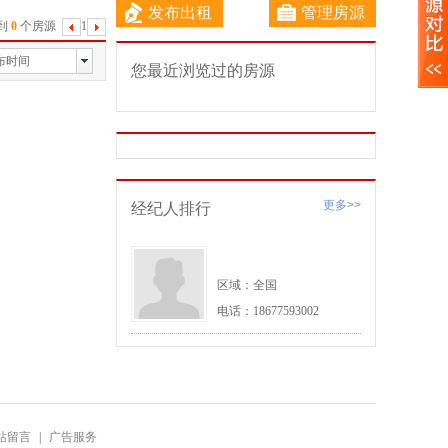
发布出租
管理房源
到
0
个房源
1
下
一
布时间
您最近浏览过的房源
页
更多>>
经纪人排行
区域：全国
电话：18677593002
站留言
|
广告服务