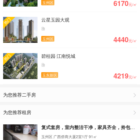
6170
玉州区
元/㎡
最新房价出炉，玉林房价为5407元/㎡
云星玉园大观
热门
4440
玉州区
元/㎡
碧桂园·江南悦城
热门
4219
玉东新区
元/㎡
为您推荐二手房
为您推荐租房
复式套房，室内整洁干净，家具齐全，拎包入住
玉州区 广西侨商大厦2室1厅 91㎡