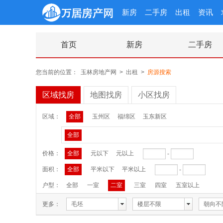
新房
二手房
出租
资讯
首页
新房
二手房
您当前的位置：
玉林房地产网
>
出租
>
房源搜索
区域找房
地图找房
小区找房
区域：
全部
玉州区
福绵区
玉东新区
全部
价格：
全部
元以下
元以上
-
面积：
全部
平米以下
平米以上
-
户型：
全部
一室
二室
三室
四室
五室以上
更多：
毛坯
楼层不限
朝向不