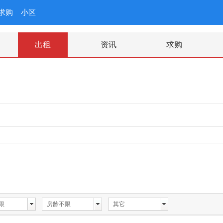
求购
小区
出租
资讯
求购
限
房龄不限
其它