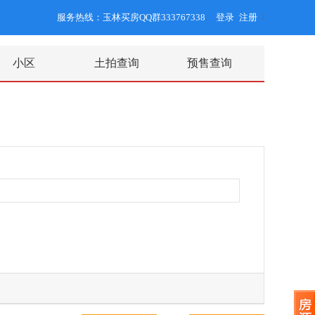
服务热线：玉林买房QQ群333767338
登录
注册
/
小区
土拍查询
预售查询