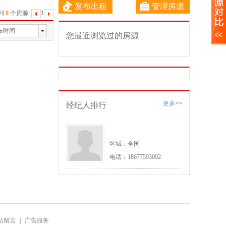
发布出租
管理房源
到
0
个房源
1
下
一
布时间
您最近浏览过的房源
页
更多>>
经纪人排行
区域：全国
电话：18677593002
站留言
|
广告服务