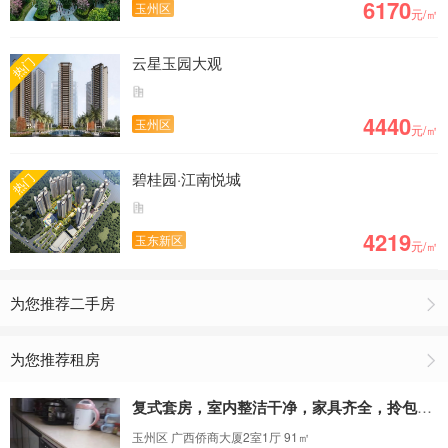
6170
玉州区
元/㎡
云星玉园大观
热门
4440
玉州区
元/㎡
碧桂园·江南悦城
热门
4219
玉东新区
元/㎡
为您推荐二手房
为您推荐租房
复式套房，室内整洁干净，家具齐全，拎包入住
玉州区 广西侨商大厦2室1厅 91㎡