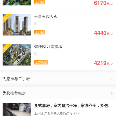
6170
玉州区
元/㎡
云星玉园大观
热门
4440
玉州区
元/㎡
碧桂园·江南悦城
热门
4219
玉东新区
元/㎡
为您推荐二手房
为您推荐租房
复式套房，室内整洁干净，家具齐全，拎包入住
玉州区 广西侨商大厦2室1厅 91㎡