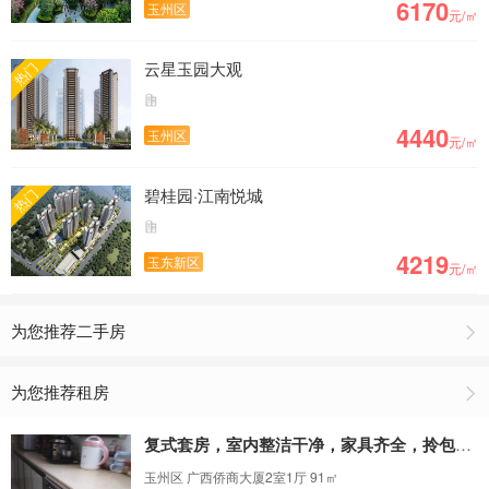
6170
玉州区
元/㎡
云星玉园大观
热门
4440
玉州区
元/㎡
碧桂园·江南悦城
热门
4219
玉东新区
元/㎡
为您推荐二手房
为您推荐租房
复式套房，室内整洁干净，家具齐全，拎包入住
玉州区 广西侨商大厦2室1厅 91㎡